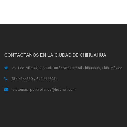
CONTACTANOS EN LA CIUDAD DE CHIHUAHUA
Av. Fco. Villa 4702-A Col. Burócrata Estatal Chihuahua, Chih. México
614-4144880 y 614-4146081
sistemas_poliuretanos@hotmail.com